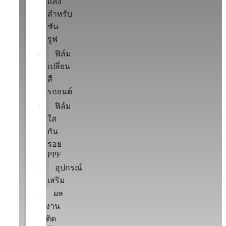
แสง
สำหรับ
ซัน
รูฟ
ฟิล์ม
เปลี่ยน
สี
รถยนต์
ฟิล์ม
ใส
กัน
รอย
PPF
อุปกรณ์
เสริม
ผล
งาน
ติด