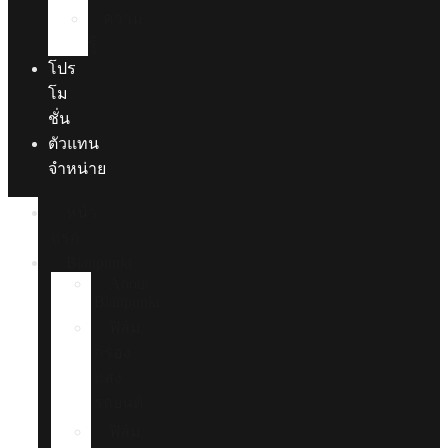
ความ
รู้
โปร
โม
ชั่น
ตัวแทน
จำหน่าย
หน้า
แรก
Blaupunkt
About
Blaupunkt
ฟิล์ม
กรอง
แสง
รถยนต์
ฟิล์ม