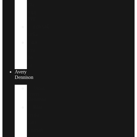
กัน
รอย
PPF
อุปกรณ์
เสริม
ผล
งาน
ติด
ตั้ง
Avery
Dennison
About
Avery
Dennison
ฟิล์ม
กรอง
แสง
รถยนต์