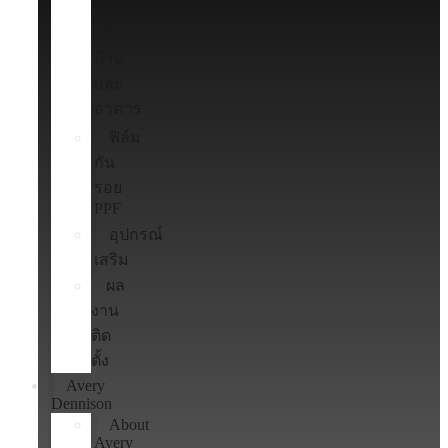
กรอง
แสง
บ้าน
และ
อาคาร
ฟิล์ม
กัน
รอย
PPF
อุปกรณ์
เสริม
ผล
งาน
ติด
ตั้ง
Avery
Dennison
About
Avery