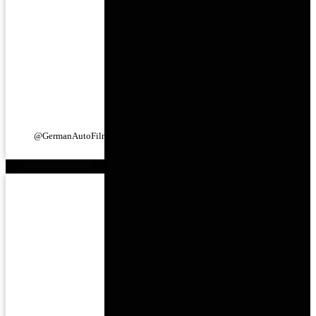
@GermanAutoFilm