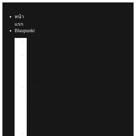
Skip
to
content
หน้า
แรก
Blaupunkt
About
Blaupunkt
ฟิล์ม
กรอง
แสง
รถยนต์
ฟิล์ม
กรอง
แสง
บ้าน
และ
อาคาร
ฟิล์ม