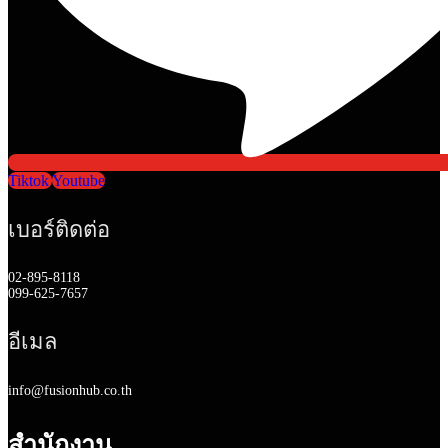
Tiktok
Youtube
เบอร์ติดต่อ
02-895-8118
099-625-7657
อีเมล
info@fusionhub.co.th
สำนักงาน