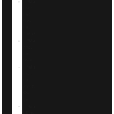
ฟิล์ม
กรอง
แสง
บ้าน
และ
อาคาร
ฟิล์ม
กรอง
แสง
นิรภัย
ฟิล์ม
กรอง
แสง
สำหรับ
ซัน
รูฟ
ฟิล์ม
เปลี่ยน