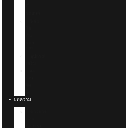
สี
รถยนต์
ฟิล์ม
ใส
กัน
รอย
PPF
อุปกรณ์
เสริม
ผล
งาน
ติด
ตั้ง
บทความ
ข่าวสาร
และ
กิจกรรม