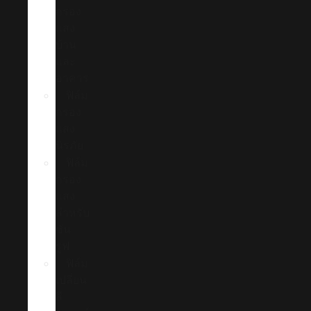
กรอง
แสง
บ้าน
และ
อาคาร
ฟิล์ม
กรอง
แสง
นิรภัย
ฟิล์ม
กรอง
แสง
สำหรับ
ซัน
รูฟ
ฟิล์ม
เปลี่ยน
สี