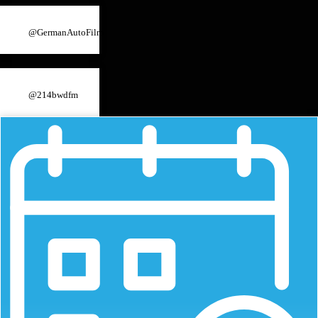
@GermanAutoFilm
@214bwdfm