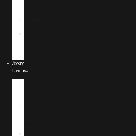
รอย
PPF
อุปกรณ์
เสริม
ผล
งาน
ติด
ตั้ง
Avery
Dennison
About
Avery
Dennison
ฟิล์ม
กรอง
แสง
รถยนต์
ฟิล์ม