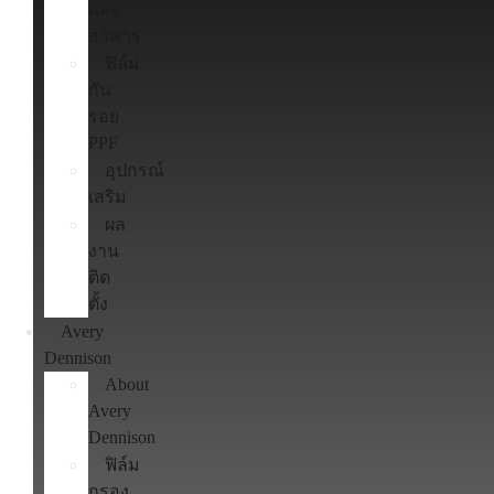
และ
อาคาร
ฟิล์ม
กัน
รอย
PPF
อุปกรณ์
เสริม
ผล
งาน
ติด
ตั้ง
Avery
Dennison
About
Avery
Dennison
ฟิล์ม
กรอง