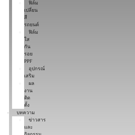
ฟิล์ม
เปลี่ยน
สี
รถยนต์
ฟิล์ม
ใส
กัน
รอย
PPF
อุปกรณ์
เสริม
ผล
งาน
ติด
ตั้ง
บทความ
ข่าวสาร
และ
กิจกรรม