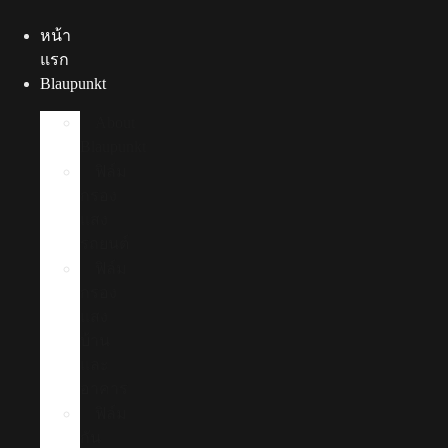
Skip
to
หน้า
content
แรก
Blaupunkt
About
Blaupunkt
ฟิล์ม
กรอง
แสง
รถยนต์
ฟิล์ม
กรอง
แสง
บ้าน
และ
อาคาร
ฟิล์ม
กัน