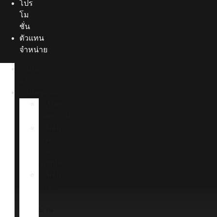
โปร
โม
ชั่น
ตัวแทน
จำหน่าย
หน้า
แรก
Blaupunkt
About
Blaupunkt
ฟิล์ม
กรอง
แสง
รถยนต์
ฟิล์ม
กรอง
แสง
บ้าน