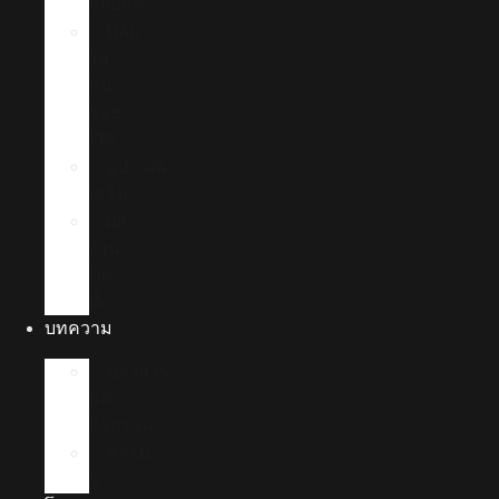
รถยนต์
ฟิล์ม
ใส
กัน
รอย
PPF
อุปกรณ์
เสริม
ผล
งาน
ติด
ตั้ง
บทความ
ข่าวสาร
และ
กิจกรรม
ความ
รู้