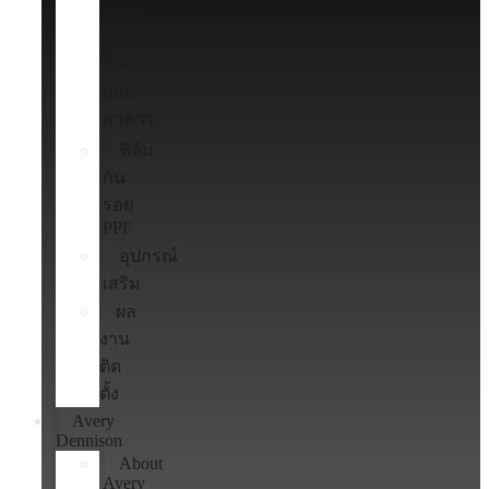
กรอง
แสง
บ้าน
และ
อาคาร
ฟิล์ม
กัน
รอย
PPF
อุปกรณ์
เสริม
ผล
งาน
ติด
ตั้ง
Avery
Dennison
About
Avery