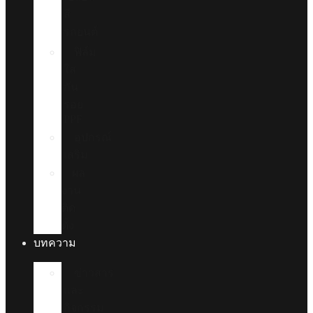
สี
รถยนต์
ฟิล์ม
ใส
กัน
รอย
PPF
อุปกรณ์
เสริม
ผล
งาน
ติด
ตั้ง
บทความ
ข่าวสาร
และ
กิจกรรม