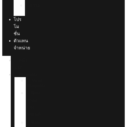
ความ
รู้
โปร
โม
ชั่น
ตัวแทน
จำหน่าย
หน้า
แรก
Blaupunkt
About
Blaupunkt
ฟิล์ม
กรอง
แสง
รถยนต์
ฟิล์ม