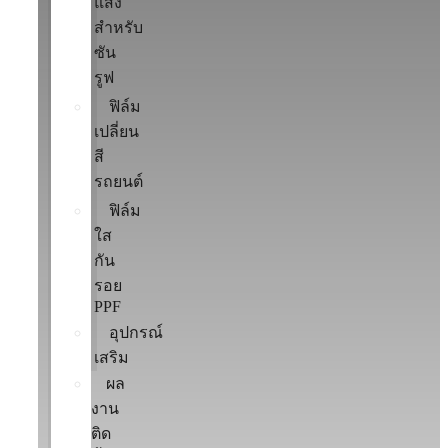
แสง
สำหรับ
ซัน
รูฟ
ฟิล์ม
เปลี่ยน
สี
รถยนต์
ฟิล์ม
ใส
กัน
รอย
PPF
อุปกรณ์
เสริม
ผล
งาน
ติด