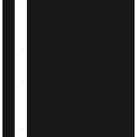
ฟิล์ม
กรอง
แสง
บ้าน
และ
อาคาร
ฟิล์ม
กรอง
แสง
นิรภัย
ฟิล์ม
กรอง
แสง
สำหรับ
ซัน
รูฟ
ฟิล์ม
เปลี่ยน