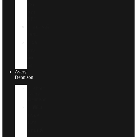
กัน
รอย
PPF
อุปกรณ์
เสริม
ผล
งาน
ติด
ตั้ง
Avery
Dennison
About
Avery
Dennison
ฟิล์ม
กรอง
แสง
รถยนต์