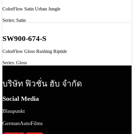
ColorFlow Satin Urban Jungle
Series: Satin
SW900-674-S
ColorFlow Gloss Rushing Riptide
Series: Gloss
บริษัท ฟิวชั่น ฮับ จำกัด
Social Media
Blaupunkt
GermanAutoFilms