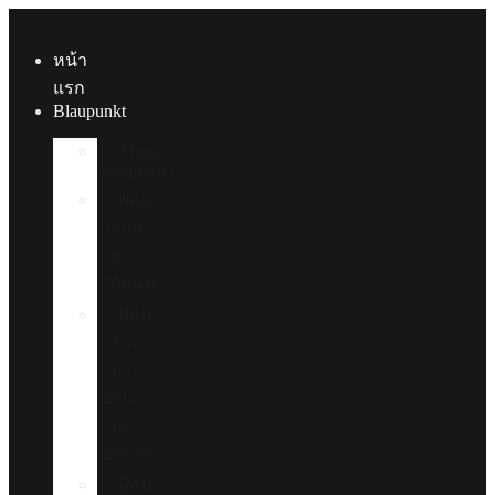
Skip
to
content
หน้า
แรก
Blaupunkt
About
Blaupunkt
ฟิล์ม
กรอง
แสง
รถยนต์
ฟิล์ม
กรอง
แสง
บ้าน
และ
อาคาร
ฟิล์ม