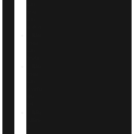
แสง
บ้าน
และ
อาคาร
ฟิล์ม
กรอง
แสง
นิรภัย
ฟิล์ม
กรอง
แสง
สำหรับ
ซัน
รูฟ
ฟิล์ม
เปลี่ยน
สี