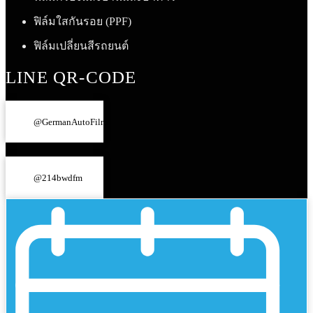
ฟิล์มใสกันรอย (PPF)
ฟิล์มเปลี่ยนสีรถยนต์
LINE QR-CODE
@GermanAutoFilm
@214bwdfm