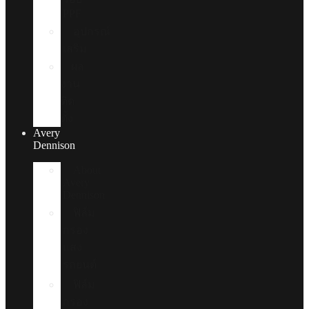
PPF
อุปกรณ์
เสริม
ผล
งาน
ติด
ตั้ง
Avery
Dennison
About
Avery
Dennison
ฟิล์ม
กรอง
แสง
รถยนต์
ฟิล์ม
กรอง