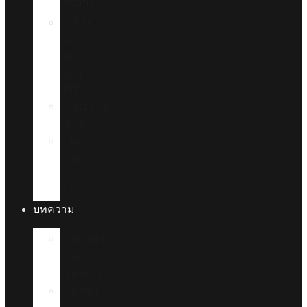
รถยนต์
ฟิล์ม
ใส
กัน
รอย
PPF
อุปกรณ์
เสริม
ผล
งาน
ติด
ตั้ง
บทความ
ข่าวสาร
และ
กิจกรรม
ความ