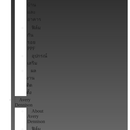
บ้าน
และ
อาคาร
ฟิล์ม
กัน
รอย
PPF
อุปกรณ์
เสริม
ผล
งาน
ติด
ตั้ง
Avery
Dennison
About
Avery
Dennison
ฟิล์ม