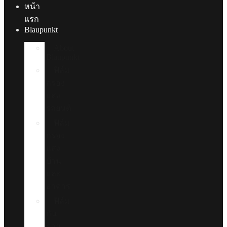
หน้า
แรก
Blaupunkt
About
Blaupunkt
ฟิล์ม
กรอง
แสง
รถยนต์
ฟิล์ม
กรอง
แสง
บ้าน
และ
อาคาร
ฟิล์ม
กัน
รอย