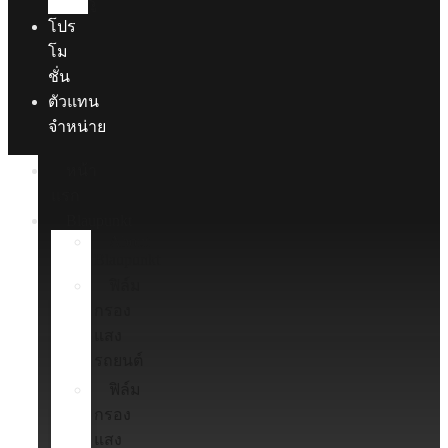
รู้
โปร
โม
ชั่น
ตัวแทน
จำหน่าย
หน้า
แรก
Blaupunkt
About
Blaupunkt
ฟิล์ม
กรอง
แสง
รถยนต์
ฟิล์ม
กรอง
แสง