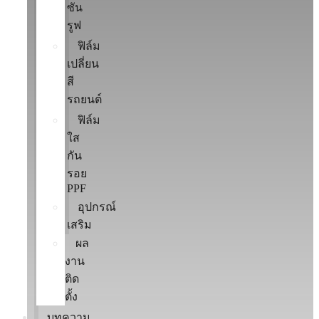
ซัน
รูฟ
ฟิล์ม
เปลี่ยน
สี
รถยนต์
ฟิล์ม
ใส
กัน
รอย
PPF
อุปกรณ์
เสริม
ผล
งาน
ติด
ตั้ง
บทความ