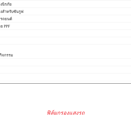
งนิรภัย
งสำหรับซันรูฟ
สีรถยนต์
อย PPF
ม
กิจกรรม
ฟิล์มกรองแสงรถ
HYUNDAI