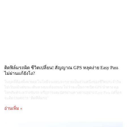
ติดฟิล์มรถผิด ชีวิตเปลี่ยน! สัญญาณ GPS หลุดง่าย Easy Pass
ไม่ผ่านแก้ยังไง?
ในยุคที่ต้องพึ่งพาเทคโนโลยีจนแทบจะกลายเป็นส่วนหนึ่งของชีวิตประจำวัน
ไม่เว้นแม้แต่ขณะเดินทางบนท้องถนน ไม่ว่าจะเป็นการเปิด GPS นำทาง คุย
โทรศัพท์ระหว่างขับรถ หรือการแตะบัตรผ่านทางด่วนอย่าง Easy Pass แต่ใคร
จะคิดว่าแค่การ “ติดฟิล์มรถ”
อ่านเพิ่ม »