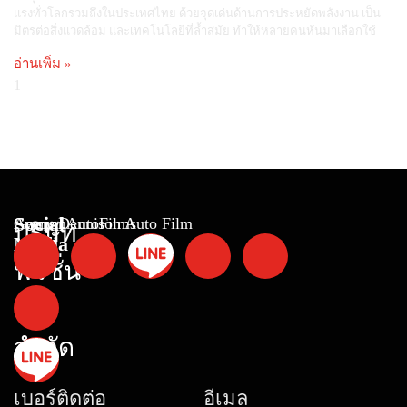
แรงทั่วโลกรวมถึงในประเทศไทย ด้วยจุดเด่นด้านการประหยัดพลังงาน เป็น
มิตรต่อสิ่งแวดล้อม และเทคโนโลยีที่ล้ำสมัย ทำให้หลายคนหันมาเลือกใช้
อ่านเพิ่ม »
Social
GermanAutoFilms
Avery Dennison Auto Film
บริษัท
Media
ฟิวชั่น
ฮับ
จำกัด
เบอร์ติดต่อ
อีเมล