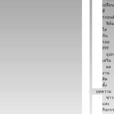
เปลี่ยน
สี
รถยนต
ฟิล์
ใส
กัน
รอย
PPF
อุป
เสริม
ผล
งาน
ติด
ตั้ง
บทความ
ข่า
และ
กิจกร