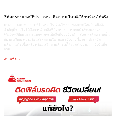
ฟิล์มกรองแสงมีกี่ประเภท? เลือกแบบไหนดีให้กันร้อนได้จริง
ท่ามกลางสภาพอากาศที่ร้อนระอุในเมืองไทย การออกรถใหม่อีกหนึ่งสิ่ง
สำคัญที่ขาดไม่ได้คือการเลือกติดฟิล์มกรองแสงรถยนต์ (Automotive
Window Film) เพราะนอกจากจะเป็นสิ่งที่ช่วยป้องกันแสงแดด เพิ่มความเย็น
สบาย หรือลดความร้อนสะสมภายในรถแล้ว ยังช่วยเรื่องการประหยัด
พลังงานหรือเชื้อเพลิง พร้อมเสริมภาพลักษณ์ให้รถดูสวยงามมากยิ่งขึ้นอีก
ด้วย
อ่านเพิ่ม »