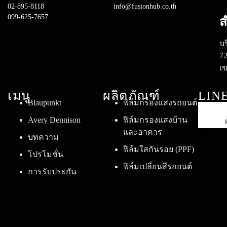
02-895-8118
info@fusionhub.co.th
099-625-7657
ส
บร
7
เ
เมนู
ผลิตภัณฑ์
LIN
Blaupunkt
ฟิล์มกรองแสงรถยนต์
Avery Dennison
ฟิล์มกรองแสงบ้าน
และอาคาร
บทความ
ฟิล์มใสกันรอย (PPF)
โปรโมชั่น
ฟิล์มเปลี่ยนสีรถยนต์
การรับประกัน