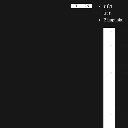
หน้า
TH
EN
แรก
Blaupunkt
Abo
Blaupu
ฟิล์
กรอง
แสง
รถยนต
ฟิล์
กรอง
แสง
บ้าน
และ
อาคา
ฟิล์
กัน
รอย