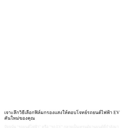
เจาะลึกวิธีเลือกฟิล์มกรองแสงให้ตอบโจทย์รถยนต์ไฟฟ้า EV
คันใหม่ของคุณ
ปัจจุบัน “รถยนต์ไฟฟ้า” หรือ “รถ EV” กลายเป็นเทรนด์ยานยนต์ที่กำลังมา