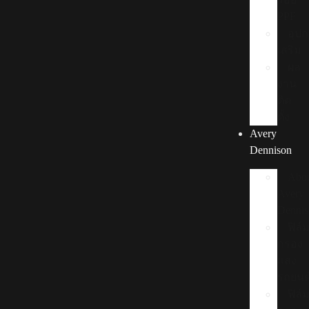
PPF
อุป
เสริม
ผล
งาน
ติด
ตั้ง
Avery
Dennison
Abo
Avery
Denni
ฟิล์
กรอง
แสง
รถยนต
ฟิล์