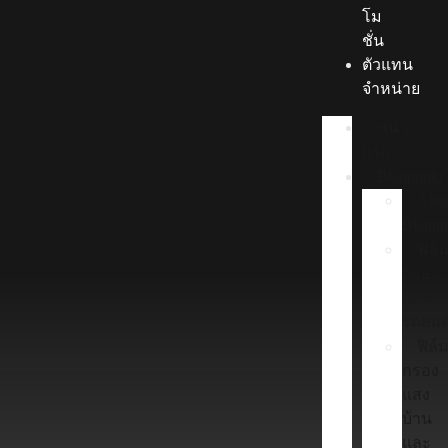
โม
ชั่น
ตัวแทน
จำหน่าย
หน้า
แรก
Blaupunkt
Abo
Blaupu
ฟิล์
กรอง
แสง
รถยนต
ฟิล์
กรอง
แสง
บ้าน
และ