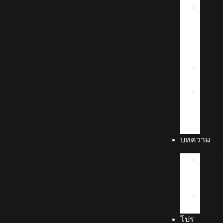
ฟิล์
ใส
กัน
รอย
PPF
อุป
เสริม
ผล
งาน
ติด
ตั้ง
บทความ
ข่า
และ
กิจกร
ควา
รู้
โปร