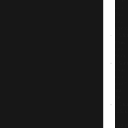
กรอง
แสง
บ้าน
และ
อาคา
ฟิล์
กรอง
แสง
นิรภัย
ฟิล์
กรอง
แสง
สำหรั
ซัน
รูฟ
ฟิล์
เปลี่ยน
สี
รถยนต