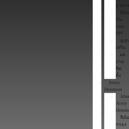
อาคา
ฟิล์
กัน
รอย
PPF
อุป
เสริม
ผล
งาน
ติด
ตั้ง
Avery
Dennison
Abo
Avery
Denni
ฟิล์
กรอง